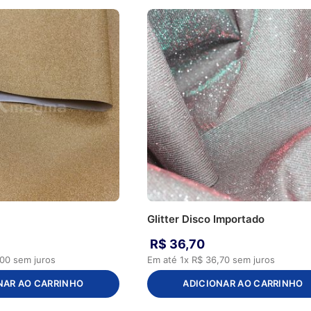
Glitter Disco Importado
R$
36
,
70
00
sem juros
Em até
1
x
R$
36
,
70
sem juros
NAR AO CARRINHO
ADICIONAR AO CARRINHO