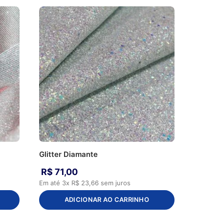
Glitter Diamante
R$
71
,
00
Em até
3
x
R$
23
,
66
sem juros
ADICIONAR AO CARRINHO