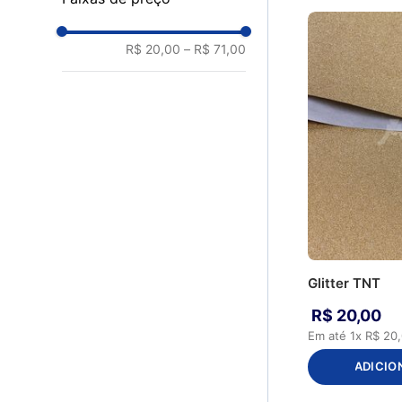
R$ 20,00
–
R$ 71,00
Glitter TNT
R$
20
,
00
Em até
1
x
R$
20
,
ADICIO