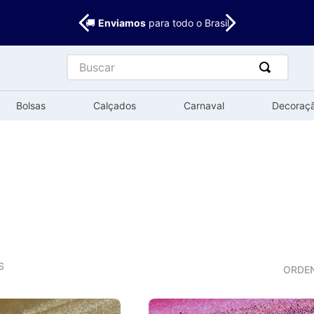
🚚
Enviamos
para todo o Brasil
Buscar
Bolsas
Calçados
Carnaval
Decoraç
S
ORDE