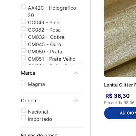
AA420 - Holografico
20
CC049 - Pink
CC082 - Rosa
CM032 - Cobre
CM045 - Ouro
CM050 - Prata
CM051 - Prata Velho
CM091 - Cobre light
Marca
CM095 - Ouro light
CS014 - Azul Turquesa
Magma
Lonita Glitter
CS020 - Branco
CS052 - Preto
R$
36
,
30
Origem
CS054 - Rosa BB
Em até
1
x
R$
36
,
CS057 - Roxo
Nacional
ADICIO
D4949 - Pink/Pink
Importado
D5252 - Preto/Preto
Faixas de preço