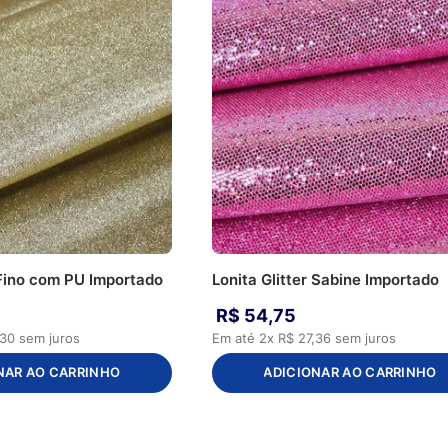
 Fino com PU Importado
Lonita Glitter Sabine Importado
R$
54
,
75
30
sem juros
Em até
2
x
R$
27
,
36
sem juros
NAR AO CARRINHO
ADICIONAR AO CARRINHO