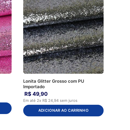
Lonita Glitter Grosso com PU
Importado
R$
49
,
90
Em até
2
x
R$
24
,
94
sem juros
ADICIONAR AO CARRINHO