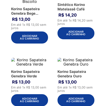
Sintético Korino
Korino Sapateira
Matelassê Café
Genebra Bege
R$
14
,
20
Biscoito
R$
13
,
00
Em até
1
x
R$
14
,
20
sem
juros
Em até
1
x
R$
13
,
00
sem
juros
ADICIONAR
AO CARRINHO
ADICIONAR
AO CARRINHO
Korino Sapateira
Korino Sapateira
Genebra Verde
Genebra Ouro
R$
13
,
00
R$
13
,
00
Em até
1
x
R$
13
,
00
sem
Em até
1
x
R$
13
,
00
sem
juros
juros
ADICIONAR
ADICIONAR
AO CARRINHO
AO CARRINHO