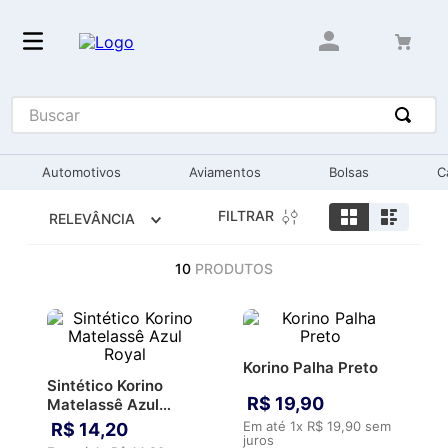
Buscar
Automotivos
Aviamentos
Bolsas
C
FILTRAR
RELEVÂNCIA
10
PRODUTOS
Korino Palha Preto
Sintético Korino
R$
19
,
90
Matelassê Azul
Royal
Em até
1
x
R$
19
,
90
sem
R$
14
,
20
juros