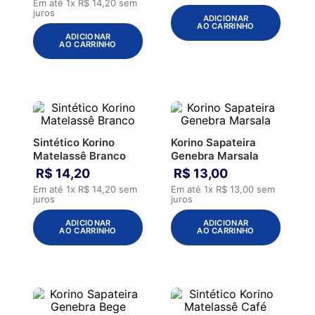
Em até
1
x
R$
14
,
20
sem
juros
ADICIONAR
AO CARRINHO
ADICIONAR
AO CARRINHO
Sintético Korino
Korino Sapateira
Matelassê Branco
Genebra Marsala
R$
14
,
20
R$
13
,
00
Em até
1
x
R$
14
,
20
sem
Em até
1
x
R$
13
,
00
sem
juros
juros
ADICIONAR
ADICIONAR
AO CARRINHO
AO CARRINHO