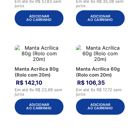
Em até
6
x
R$
57
,
83
sem
Em até
6
x
R$
35
,
08
sem
juros
juros
ADICIONAR
ADICIONAR
AO CARRINHO
AO CARRINHO
Manta Acrílica 80g
Manta Acrílica 60g
(Rolo com 20m)
(Rolo com 20m)
R$
142
,
10
R$
106
,
35
Em até
6
x
R$
23
,
68
sem
Em até
6
x
R$
17
,
72
sem
juros
juros
ADICIONAR
ADICIONAR
AO CARRINHO
AO CARRINHO