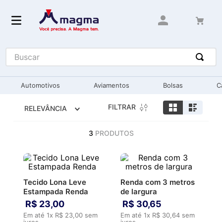
Buscar
Automotivos
Aviamentos
Bolsas
C
FILTRAR
RELEVÂNCIA
3
PRODUTOS
Tecido Lona Leve
Renda com 3 metros
Estampada Renda
de largura
R$
23
,
00
R$
30
,
65
Em até
1
x
R$
23
,
00
sem
Em até
1
x
R$
30
,
64
sem
juros
juros