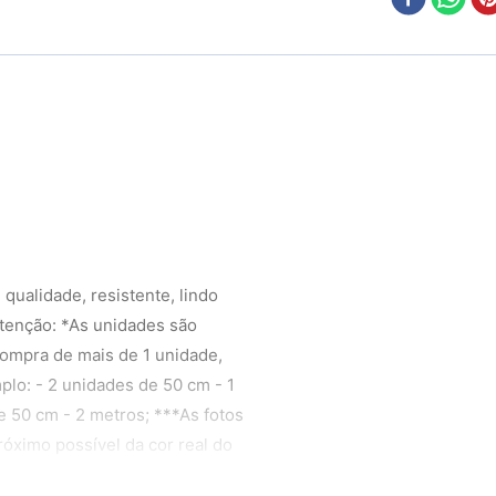
 qualidade, resistente, lindo
Atenção: *As unidades são
compra de mais de 1 unidade,
plo: - 2 unidades de 50 cm - 1
e 50 cm - 2 metros; ***As fotos
óximo possível da cor real do
 do monitor. ****Ao escolher o