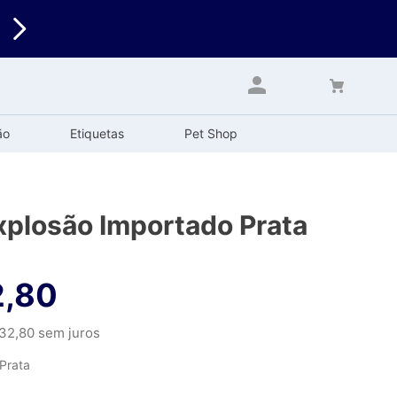
ão
Etiquetas
Pet Shop
xplosão Importado Prata
2
,
80
32
,
80
sem juros
Prata