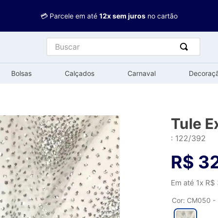
💳 Parcele em até
12x sem juros
no cartão
Buscar
Bolsas
Calçados
Carnaval
Decoraç
Tule E
:
122/392
R$
3
Em até
1
x
R$
Cor
:
CM050 - 