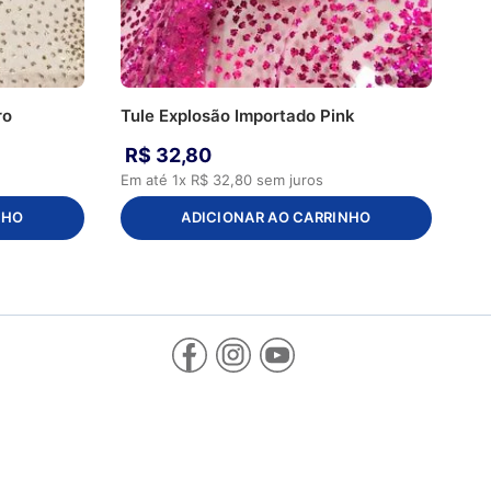
ro
Tule Explosão Importado Pink
R$
32
,
80
Em até
1
x
R$
32
,
80
sem juros
NHO
ADICIONAR AO CARRINHO