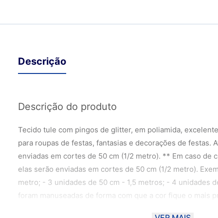
Descrição
Descrição do produto
Tecido tule com pingos de glitter, em poliamida, excelente
para roupas de festas, fantasias e decorações de festas. 
enviadas em cortes de 50 cm (1/2 metro). ** Em caso de 
elas serão enviadas em cortes de 50 cm (1/2 metro). Exem
metro; - 3 unidades de 50 cm - 1,5 metros; - 4 unidades d
foram manuseadas de forma com que a cor fique o mais pr
material, podendo haver uma variação de 10% dependendo
VER MAIS