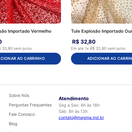
osão Importado Vermelho
Tule Explosão Importado Ou
0
R$
32
,
80
$
32
,
80
sem juros
Em até
1
x
R$
32
,
80
sem juros
ICIONAR AO CARRINHO
ADICIONAR AO CARRI
Sobre Nós
Atendimento
Perguntas Frequentes
Seg a Sex: 8h às 18h
Sáb: 8h às 13h
Fale Conosco
contato@magma.ind.br
Blog