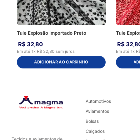
Tule Explosão Importado Preto
Tule Expl
R$
32
,
80
R$
32
,
8
Em até
1
x
R$
32
,
80
sem juros
Em até
1
x
R
ADICIONAR AO CARRINHO
AD
Automotivos
Aviamentos
Bolsas
Calçados
Tecidos e aviamentos de