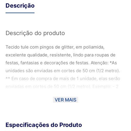
Descrição
Descrição do produto
Tecido tule com pingos de glitter, em poliamida,
excelente qualidade, resistente, lindo para roupas de
festas, fantasias e decorações de festas. Atenção: *As
unidades são enviadas em cortes de 50 cm (1/2 metro).
** Em caso de compra de mais de 1 unidade, elas serão
enviadas em cortes de 50 cm (1/2 metro). Exemplo: - 2
unidades de 50 cm - 1 metro; - 3 unidades de 50 cm - 1,5
VER MAIS
metros; - 4 unidades de 50 cm - 2 metros; ***As fotos
foram manuseadas de forma com que a cor fique o mais
próximo possível da cor real do material, podendo haver
Especificações do Produto
uma variação de 10% dependendo do monitor. ****Ao