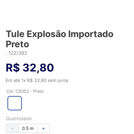
Tule Explosão Importado
Preto
:
122/392
R$
32
,
80
Em até
1
x
R$
32
,
80
sem juros
Cor
:
CS052 - Preto
Quantidade
－
＋