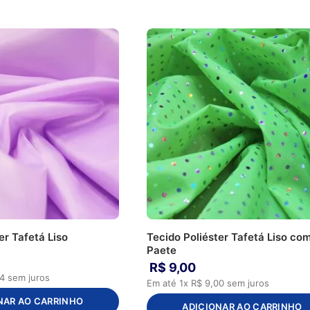
er Tafetá Liso
Tecido Poliéster Tafetá Liso co
Paete
R$
9
,
00
4
sem juros
Em até
1
x
R$
9
,
00
sem juros
NAR AO CARRINHO
ADICIONAR AO CARRINHO