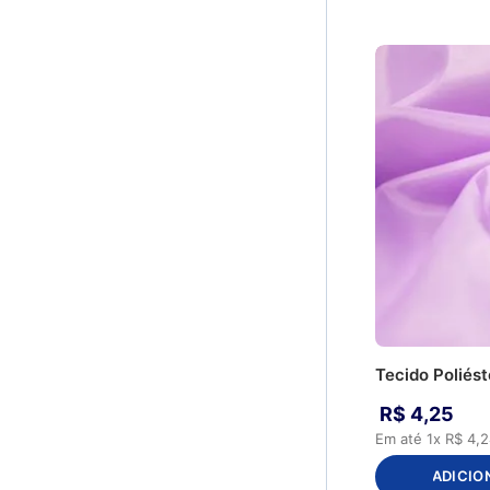
Tecido Poliést
R$
4
,
25
Em até
1
x
R$
4
,
2
ADICIO