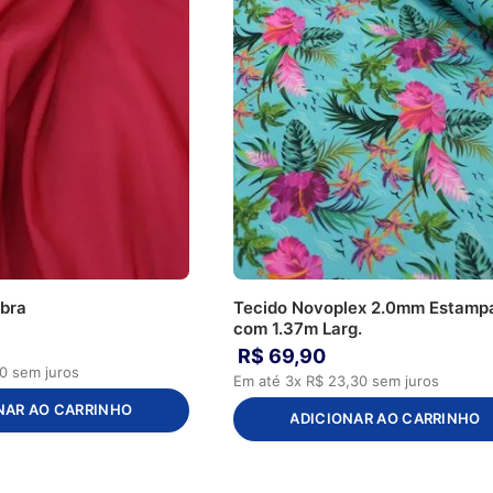
ibra
Tecido Novoplex 2.0mm Estamp
com 1.37m Larg.
R$
69
,
90
0
sem juros
Em até
3
x
R$
23
,
30
sem juros
NAR AO CARRINHO
ADICIONAR AO CARRINHO