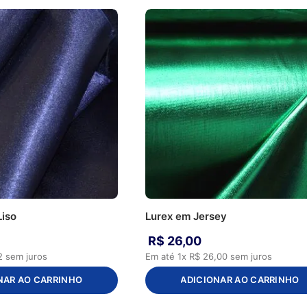
Liso
Lurex em Jersey
R$
26
,
00
2
sem juros
Em até
1
x
R$
26
,
00
sem juros
NAR AO CARRINHO
ADICIONAR AO CARRINHO