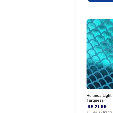
Helanca Light
Turquesa
R$
21
,
99
Em até
2
x
R$
10
,