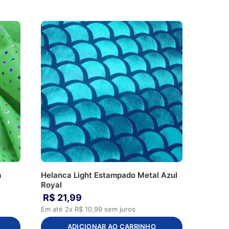
m
Helanca Light Estampado Metal Azul
Royal
R$
21
,
99
Em até
2
x
R$
10
,
99
sem juros
ADICIONAR AO CARRINHO