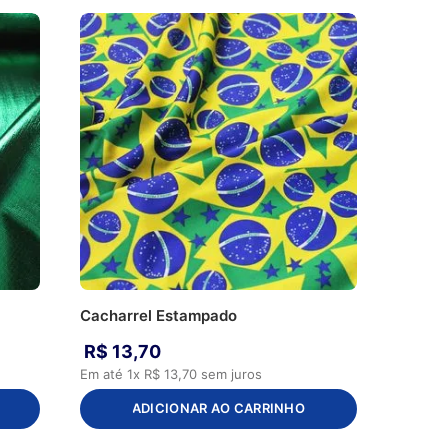
Cacharrel Estampado
R$
13
,
70
Em até
1
x
R$
13
,
70
sem juros
ADICIONAR AO CARRINHO