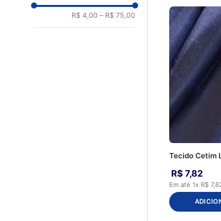
CS062 - Verde
R$ 4,00
–
R$ 75,00
Bandeira
CS069 - Vinho
D6450 - Verde
Limão/Prata
AH261 -
20/J426/B105/FH003
AH267 - 14/G197/14
AH271 - 13/G193/14
Tecido Cetim 
R$
7
,
82
Em até
1
x
R$
7
,
8
ADICIO