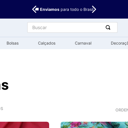
🚚
Enviamos
para todo o Brasil
Buscar
Bolsas
Calçados
Carnaval
Decoraç
as
OS
ORDE