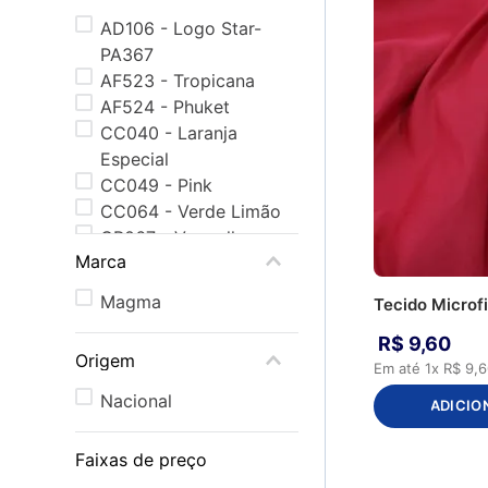
AD106 - Logo Star-
PA367
AF523 - Tropicana
AF524 - Phuket
CC040 - Laranja
Especial
CC049 - Pink
CC064 - Verde Limão
CP067 - Vermelho
Marca
CS006 - Amarelo Ouro
CS012 - Azul Marinho
Magma
Tecido Microf
CS013 - Azul Royal
CS014 - Azul Turquesa
R$
9
,
60
Origem
CS020 - Branco
Em até
1
x
R$
9
,
6
CS037 - Grafite
Nacional
ADICIO
CS041 - Lilás
CS052 - Preto
Faixas de preço
CS057 - Roxo