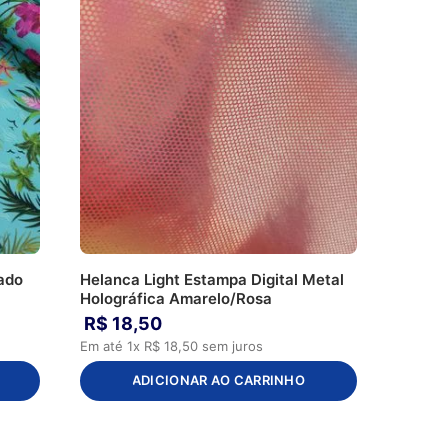
ado
Helanca Light Estampa Digital Metal
Holográfica Amarelo/Rosa
R$
18
,
50
Em até
1
x
R$
18
,
50
sem juros
ADICIONAR AO CARRINHO