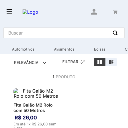
Buscar
Automotivos
Aviamentos
Bolsas
C
FILTRAR
RELEVÂNCIA
1
PRODUTO
Fita Galão M2 Rolo
com 50 Metros
R$
26
,
00
Em até
1
x
R$
26
,
00
sem
juros