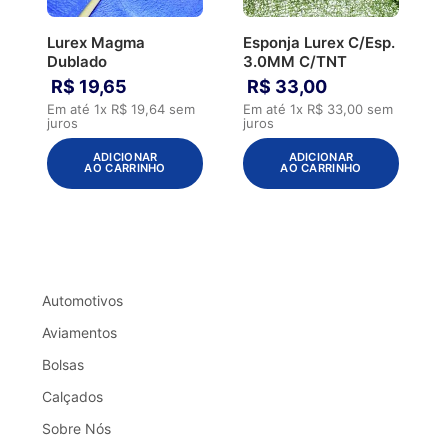
Lurex Magma
Esponja Lurex C/Esp.
Dublado
3.0MM C/TNT
R$
19
,
65
R$
33
,
00
Em até
1
x
R$
19
,
64
sem
Em até
1
x
R$
33
,
00
sem
juros
juros
ADICIONAR
ADICIONAR
AO CARRINHO
AO CARRINHO
Automotivos
Aviamentos
Bolsas
Calçados
Sobre Nós