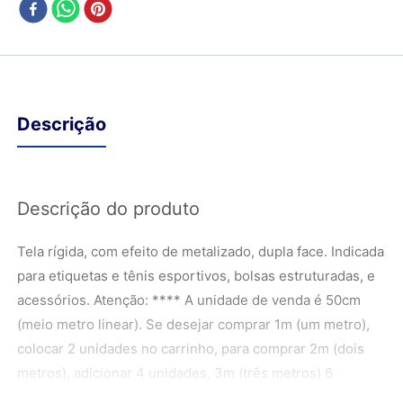
Descrição
Descrição do produto
Tela rígida, com efeito de metalizado, dupla face. Indicada
para etiquetas e tênis esportivos, bolsas estruturadas, e
acessórios. Atenção: **** A unidade de venda é 50cm
(meio metro linear). Se desejar comprar 1m (um metro),
colocar 2 unidades no carrinho, para comprar 2m (dois
metros), adicionar 4 unidades, 3m (três metros) 6
unidades e assim por diante. *Compras acima de 10