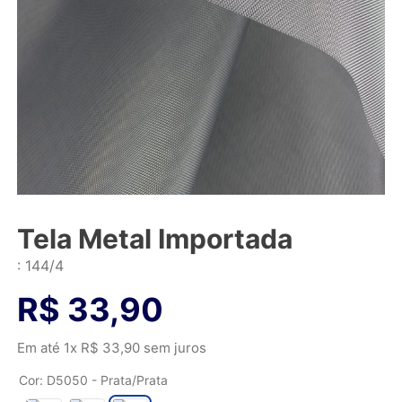
Tela Metal Importada
:
144/4
R$
33
,
90
Em até
1
x
R$
33
,
90
sem juros
Cor
:
D5050 - Prata/Prata