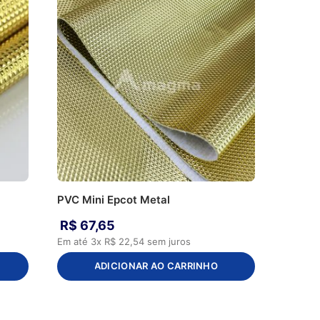
PVC Mini Epcot Metal
R$
67
,
65
Em até
3
x
R$
22
,
54
sem juros
ADICIONAR AO CARRINHO