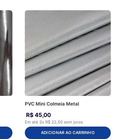
PVC Mini Colmeia Metal
R$
45
,
00
Em até
2
x
R$
22
,
50
sem juros
ADICIONAR AO CARRINHO