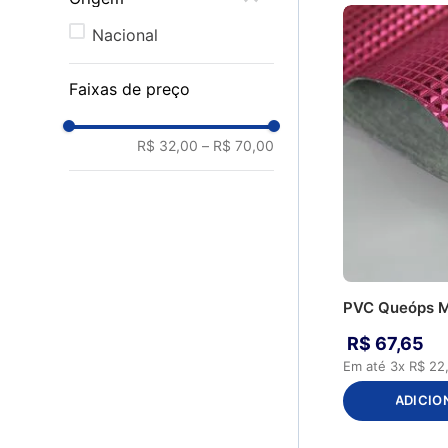
OA455 - Azul Royal
Nacional
Faixas de preço
R$ 32,00
–
R$ 70,00
PVC Queóps M
R$
67
,
65
Em até
3
x
R$
22
ADICIO