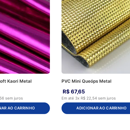
oft Kaori Metal
PVC Mini Queóps Metal
R$
67
,
65
56
sem juros
Em até
3
x
R$
22
,
54
sem juros
NAR AO CARRINHO
ADICIONAR AO CARRINHO