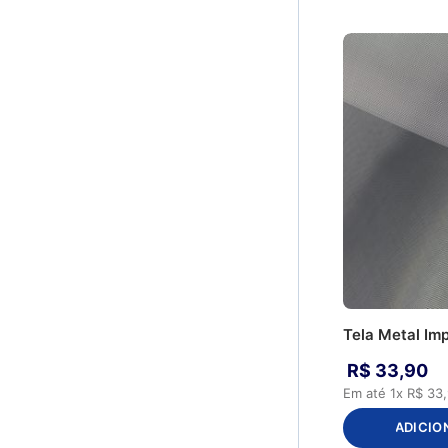
Tela Metal Im
R$
33
,
90
Em até
1
x
R$
33
,
ADICIO