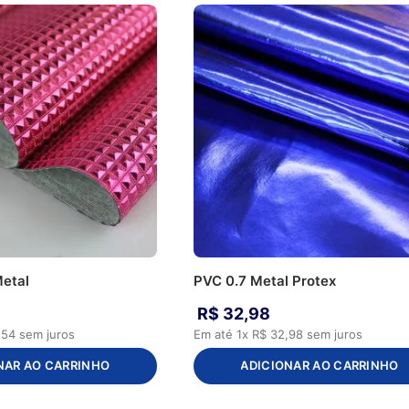
etal
PVC 0.7 Metal Protex
R$
32
,
98
,
54
sem juros
Em até
1
x
R$
32
,
98
sem juros
NAR AO CARRINHO
ADICIONAR AO CARRINHO