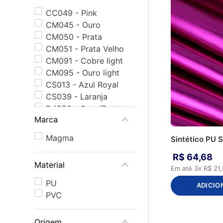
CC049 - Pink
CM045 - Ouro
CM050 - Prata
CM051 - Prata Velho
CM091 - Cobre light
CM095 - Ouro light
CS013 - Azul Royal
CS039 - Laranja
D4550 - Ouro/Prata
Marca
D5050 - Prata/Prata
OA178 - Queops Pink
Magma
Sintético PU S
OA331 - Ouro
OA332 - Prata
R$
64
,
68
Material
OA333 - Ouro Light
Em até
3
x
R$
21
,
OA334 - Prata Velho
PU
ADICIO
OA335 - Cobre Light
PVC
OA380 - Pink
OA385 - Azul Marinho
Origem