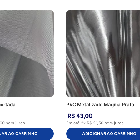
portada
PVC Metalizado Magma Prata
R$
43
,
00
90
sem juros
Em até
2
x
R$
21
,
50
sem juros
NAR AO CARRINHO
ADICIONAR AO CARRINHO