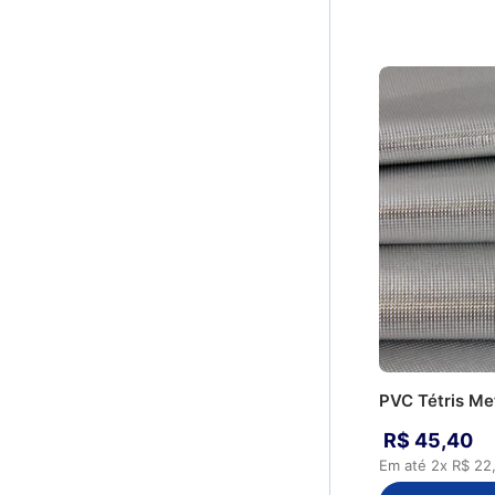
PVC Tétris Me
R$
45
,
40
Em até
2
x
R$
22