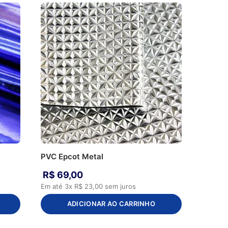
PVC Epcot Metal
R$
69
,
00
Em até
3
x
R$
23
,
00
sem juros
ADICIONAR AO CARRINHO