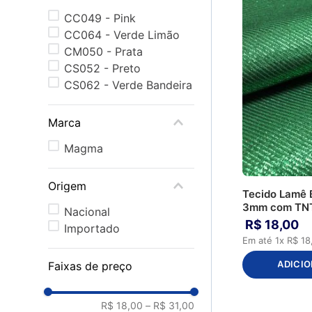
CC049 - Pink
CC064 - Verde Limão
CM050 - Prata
CS052 - Preto
CS062 - Verde Bandeira
Marca
Magma
Origem
Tecido Lamê 
3mm com TN
Nacional
R$
18
,
00
Importado
Em até
1
x
R$
18
ADICIO
Faixas de preço
R$ 18,00
–
R$ 31,00