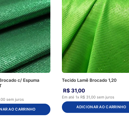
Brocado c/ Espuma
Tecido Lamê Brocado 1,20
T
R$
31
,
00
Em até
1
x
R$
31
,
00
sem juros
,
00
sem juros
ADICIONAR AO CARRINHO
NAR AO CARRINHO