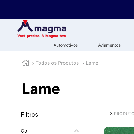
Automotivos
Aviamentos
Todos os Produtos
Lame
Lame
Filtros
3
PRODUT
Cor