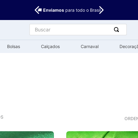
🚚
Enviamos
para todo o Brasil
Buscar
Bolsas
Calçados
Carnaval
Decoraç
OS
ORDE