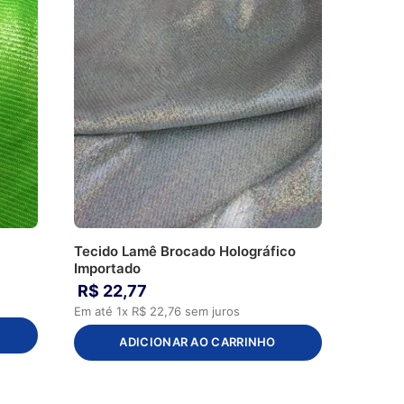
Tecido Lamê Brocado Holográfico
Importado
R$
22
,
77
Em até
1
x
R$
22
,
76
sem juros
ADICIONAR AO CARRINHO