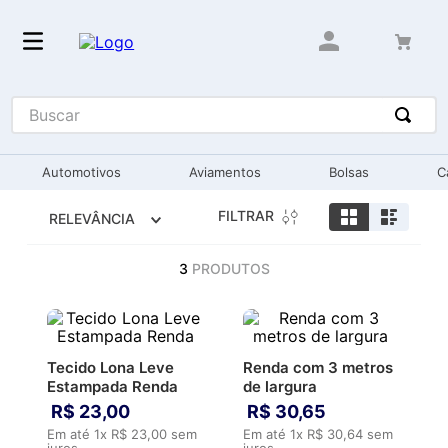
Buscar
Automotivos
Aviamentos
Bolsas
C
FILTRAR
RELEVÂNCIA
3
PRODUTOS
Tecido Lona Leve
Renda com 3 metros
Estampada Renda
de largura
R$
23
,
00
R$
30
,
65
Em até
1
x
R$
23
,
00
sem
Em até
1
x
R$
30
,
64
sem
juros
juros