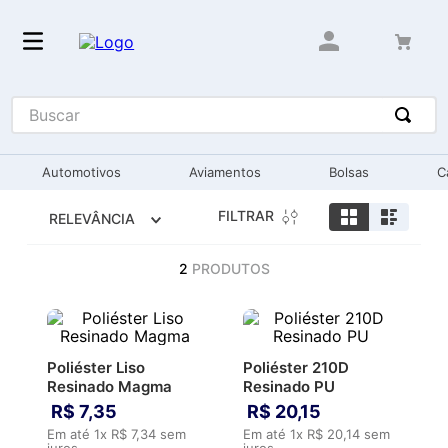
Buscar
Automotivos
Aviamentos
Bolsas
C
FILTRAR
RELEVÂNCIA
2
PRODUTOS
Poliéster Liso
Poliéster 210D
Resinado Magma
Resinado PU
R$
7
,
35
R$
20
,
15
Em até
1
x
R$
7
,
34
sem
Em até
1
x
R$
20
,
14
sem
juros
juros