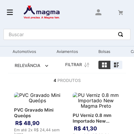
Buscar
Automotivos
Aviamentos
Bolsas
C
FILTRAR
RELEVÂNCIA
4
PRODUTOS
PVC Gravado Mini
PU Verniz 0.8 mm
Queóps
Importado New
R$
48
,
90
Magma Preto
R$
41
,
30
Em até
2
x
R$
24
,
44
sem
juros