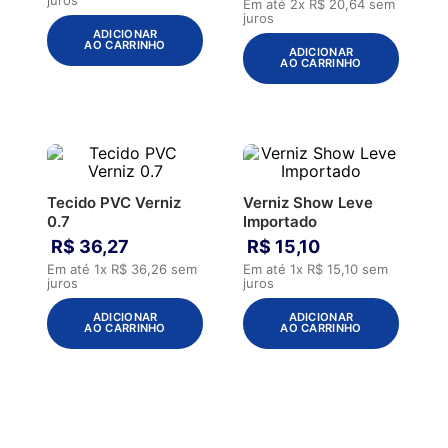
Em até
2
x
R$
20
,
64
sem
juros
ADICIONAR
AO CARRINHO
ADICIONAR
AO CARRINHO
Tecido PVC Verniz
Verniz Show Leve
0.7
Importado
R$
36
,
27
R$
15
,
10
Em até
1
x
R$
36
,
26
sem
Em até
1
x
R$
15
,
10
sem
juros
juros
ADICIONAR
ADICIONAR
AO CARRINHO
AO CARRINHO