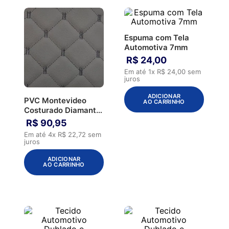
Espuma com Tela
Automotiva 7mm
R$
24
,
00
Em até
1
x
R$
24
,
00
sem
juros
ADICIONAR
PVC Montevideo
AO CARRINHO
Costurado Diamante
Corolla L Grafite
R$
90
,
95
Em até
4
x
R$
22
,
72
sem
juros
ADICIONAR
AO CARRINHO