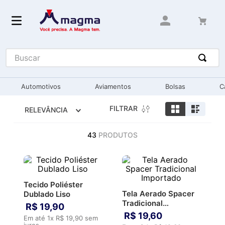
Buscar
Automotivos
Aviamentos
Bolsas
C
FILTRAR
RELEVÂNCIA
43
PRODUTOS
Tecido Poliéster
Tela Aerado Spacer
Dublado Liso
Tradicional
R$
19
,
90
Importado
R$
19
,
60
Em até
1
x
R$
19
,
90
sem
juros