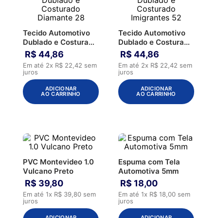
Tecido Automotivo
Tecido Automotivo
Dublado e Costurado
Dublado e Costurado
Diamante 28
Imigrantes 52
R$
44
,
86
R$
44
,
86
Em até
2
x
R$
22
,
42
sem
Em até
2
x
R$
22
,
42
sem
juros
juros
ADICIONAR
ADICIONAR
AO CARRINHO
AO CARRINHO
PVC Montevideo 1.0
Espuma com Tela
Vulcano Preto
Automotiva 5mm
R$
39
,
80
R$
18
,
00
Em até
1
x
R$
39
,
80
sem
Em até
1
x
R$
18
,
00
sem
juros
juros
ADICIONAR
ADICIONAR