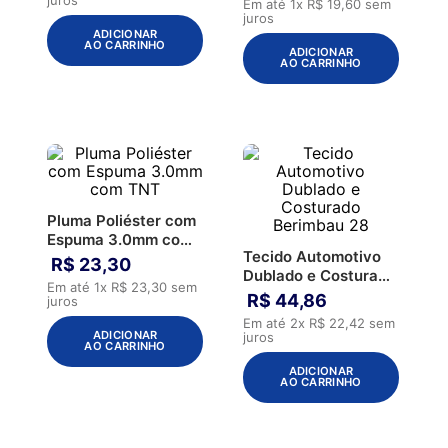
Em até
1
x
R$
19
,
60
sem
juros
ADICIONAR
AO CARRINHO
ADICIONAR
AO CARRINHO
Pluma Poliéster com
Espuma 3.0mm com
Tecido Automotivo
TNT
R$
23
,
30
Dublado e Costurado
Em até
1
x
R$
23
,
30
sem
Berimbau 28
R$
44
,
86
juros
Em até
2
x
R$
22
,
42
sem
ADICIONAR
juros
AO CARRINHO
ADICIONAR
AO CARRINHO