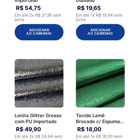
Importado
Dublado
R$
54
,
75
R$
19
,
65
Em até
2
x
R$
27
,
36
sem
Em até
1
x
R$
19
,
64
sem
juros
juros
ADICIONAR
ADICIONAR
AO CARRINHO
AO CARRINHO
Lonita Glitter Grosso
Tecido Lamê
com PU Importado
Brocado c/ Espuma
3mm com TNT
R$
49
,
90
R$
18
,
00
Em até
2
x
R$
24
,
94
sem
Em até
1
x
R$
18
,
00
sem