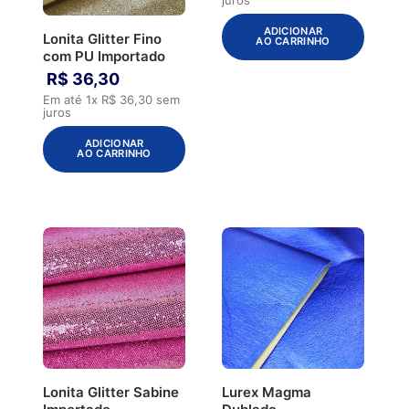
ADICIONAR
Lonita Glitter Fino
AO CARRINHO
com PU Importado
R$
36
,
30
Em até
1
x
R$
36
,
30
sem
juros
ADICIONAR
AO CARRINHO
Lonita Glitter Sabine
Lurex Magma