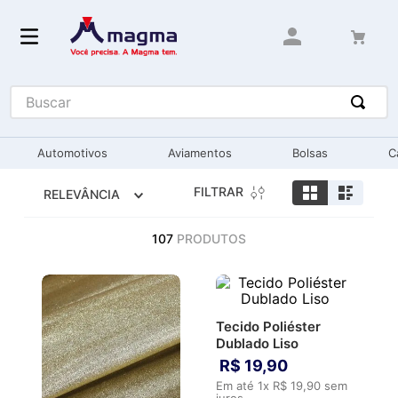
Buscar
Automotivos
Aviamentos
Bolsas
C
FILTRAR
RELEVÂNCIA
107
PRODUTOS
Tecido Poliéster
Dublado Liso
R$
19
,
90
Em até
1
x
R$
19
,
90
sem
juros