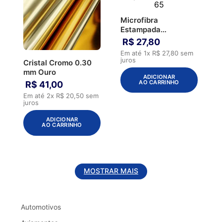
Microfibra
Estampada
Importada Maseru
R$
27
,
80
65
Em até
1
x
R$
27
,
80
sem
juros
Cristal Cromo 0.30
mm Ouro
ADICIONAR
AO CARRINHO
R$
41
,
00
Em até
2
x
R$
20
,
50
sem
juros
ADICIONAR
AO CARRINHO
MOSTRAR MAIS
Automotivos